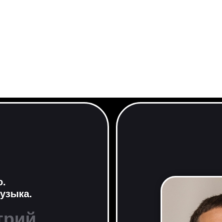
o.
узыка.
трий