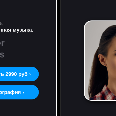
o.
нная музыка.
r
s
ь 2990 руб ›
ография ›