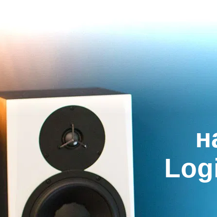
н
Logi