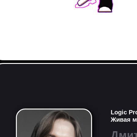
Logic Pr
Живая м
Дми