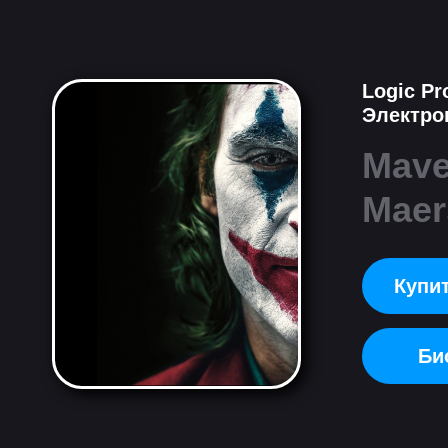
Logic Pr
Электро
Mave
Maer
Купит
Би