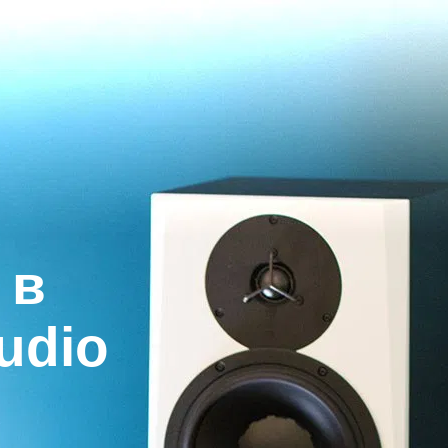
​в
tudio