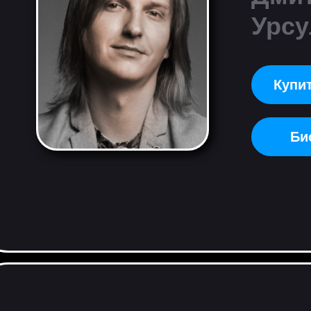
Урсу
Купит
Би