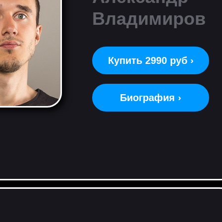
Владимиров
Купить 2990 руб ›
Биография ›