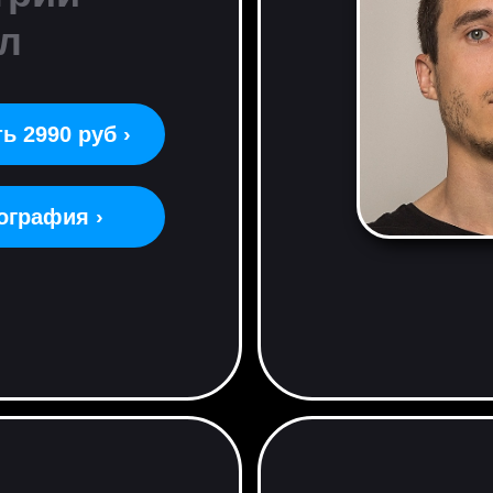
л
ь 2990 руб ›
ография ›