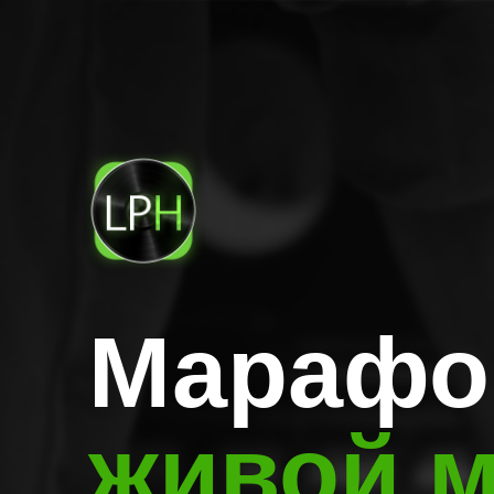
Марафо
живой м