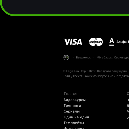
› Видеокурс
›
Mix обзоры. Серия курс
© Logic Pro Help, 2026г. Все права защищены.
Если у Вас есть какие-то вопросы или предл
Главная
О