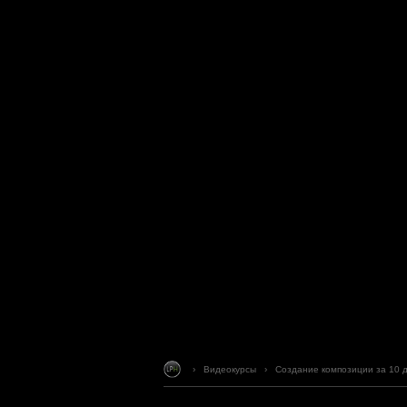
› Видеокурсы
›
Создание композиции за 10 дн