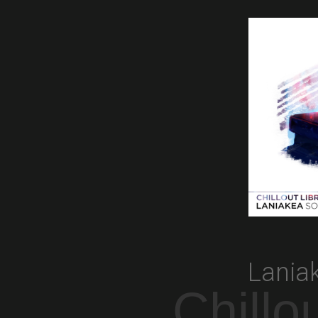
Lania
Chillou