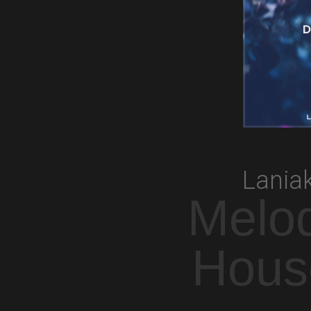
Lania
Melo
House