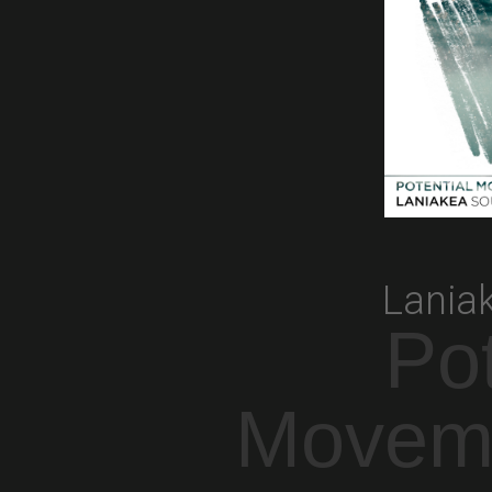
Lania
Pot
Moveme