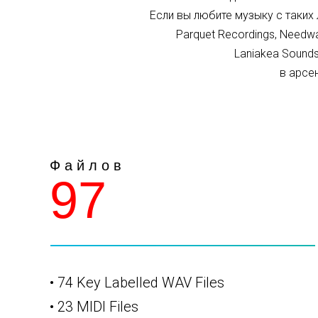
Если вы любите музыку с таких ле
Parquet Recordings, Needwa
Laniakea Sound
в арсе
Ф а й л о в
97
• 74 Key Labelled WAV Files
• 23 MIDI Files