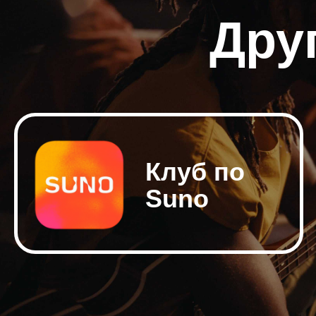
Дру
Клуб по
​Suno