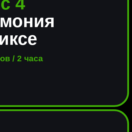
с 4
рмония
иксе
ов / 2 часа