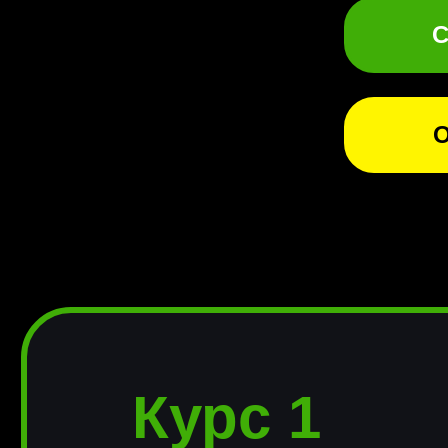
С
О
Курс 1