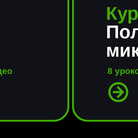
Кур
По
ми
идео
8 уроко