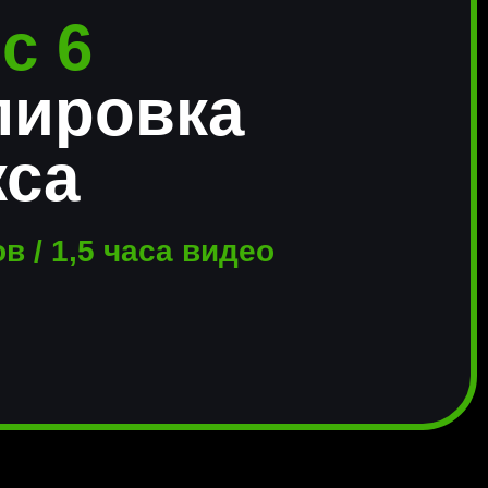
с 6
лировка
кса
в / 1,5 часа видео