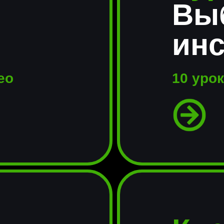
Вы
ин
ео
10 урок