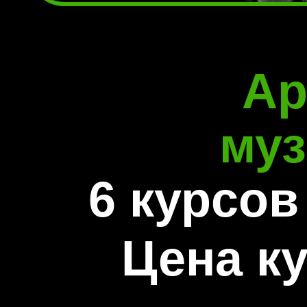
Ар
муз
6 курсов
Цена к