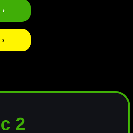
 ›
 ›
с 2