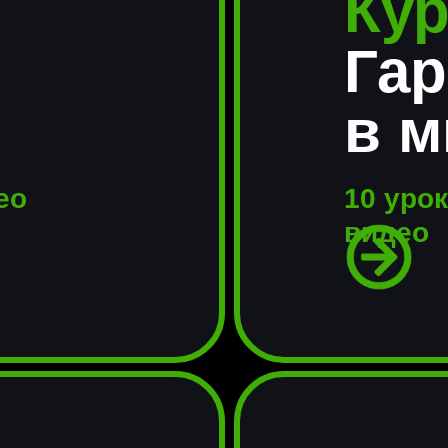
Кур
Га
в м
део
10 урок
видео