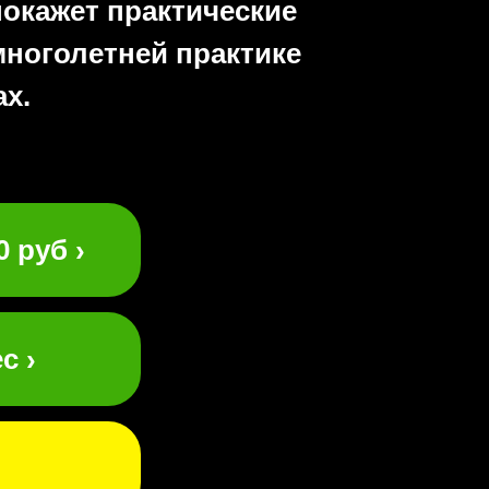
покажет практические
многолетней практике
х.
 руб ›
с ›