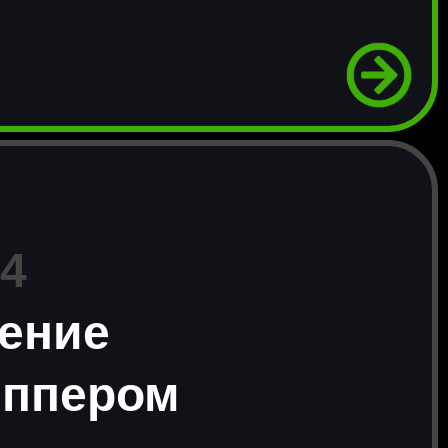
 4
ение
иппером