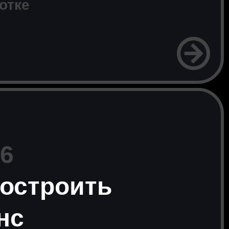
отке
 6
построить
нс