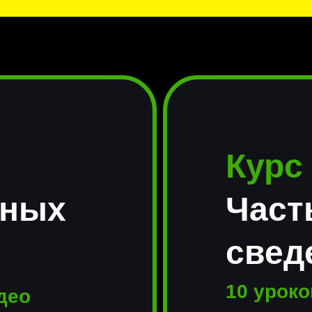
Курс
ьных
Част
свед
10 уроко
идео