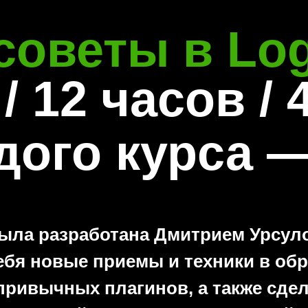
советы в Log
/ 12 часов /
4
дого курса —
была разработана Дмитрием Урсуло
себя новые приемы и техники в обр
привычных плагинов, а также сде