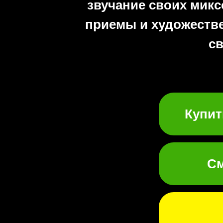
звучание своих микс
приемы и художестве
св
Купит
См