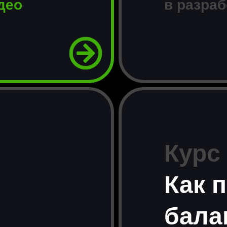
идео
в разраб
Курс
Как 
бала