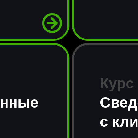
Курс
енные
Свед
с кл